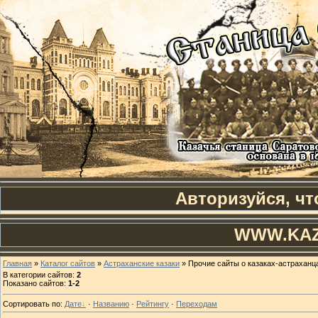
Авторизуйся, чт
WWW.KAZ
Главная
»
Каталог сайтов
»
Астраханские казаки
» Прочие сайты о казаках-астраханц
В категории сайтов
:
2
Показано сайтов
:
1-2
Сортировать по
:
Дате
·
Названию
·
Рейтингу
·
Переходам