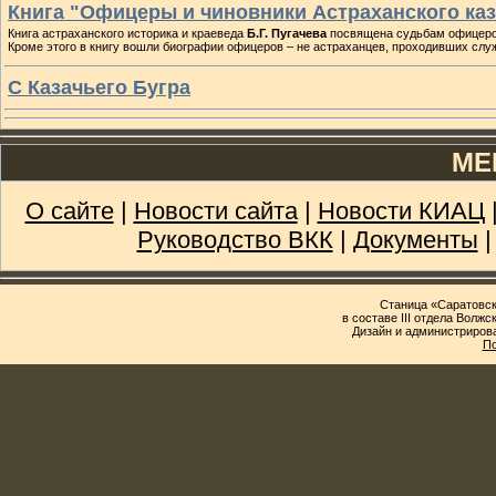
Книга "Офицеры и чиновники Астраханского каз
Книга астраханского историка и краеведа
Б.Г. Пугачева
посвящена судьбам офицеров
Кроме этого в книгу вошли биографии офицеров – не астраханцев, проходивших служ
С Казачьего Бугра
МЕ
О сайте
|
Новости сайта
|
Новости КИАЦ
Руководство ВКК
|
Документы
Станица «Саратовск
в составе III отдела Волж
Дизайн и администриров
По