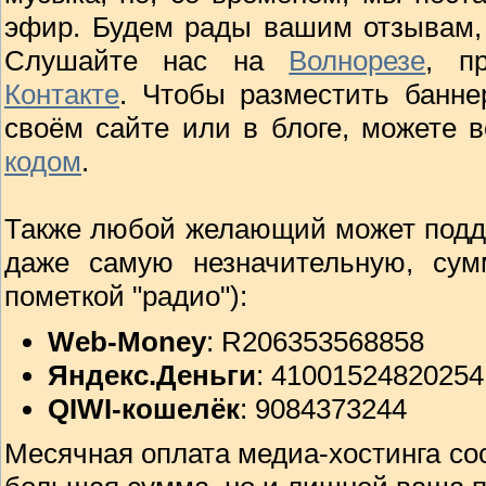
эфир. Будем рады вашим отзывам,
Слушайте нас на
Волнорезе
, п
Контакте
. Чтобы разместить банн
своём сайте или в блоге, можете 
кодом
.
Также любой желающий может подд
даже самую незначительную, сум
пометкой "радио"):
Web-Money
: R206353568858
Яндекс.Деньги
: 4100152482025
QIWI-кошелёк
: 9084373244
Месячная оплата медиа-хостинга сос