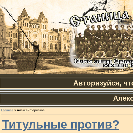
Авторизуйся, чт
Алек
Главная
»
Алексей Зернаков
Титульные против?