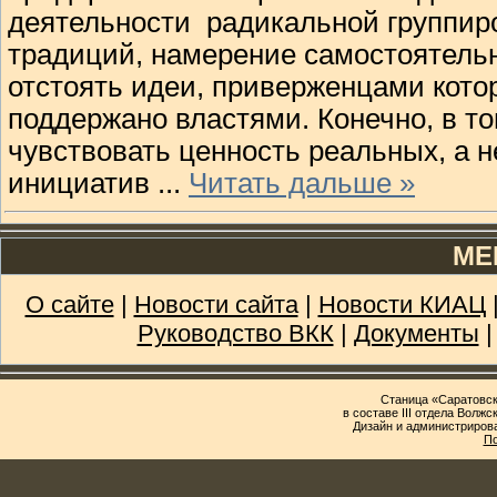
деятельности радикальной группиро
традиций, намерение самостоятельн
отстоять идеи, приверженцами кото
поддержано властями. Конечно, в т
чувствовать ценность реальных, а 
инициатив
...
Читать дальше »
МЕ
О сайте
|
Новости сайта
|
Новости КИАЦ
Руководство ВКК
|
Документы
Станица «Саратовск
в составе III отдела Волж
Дизайн и администриров
По