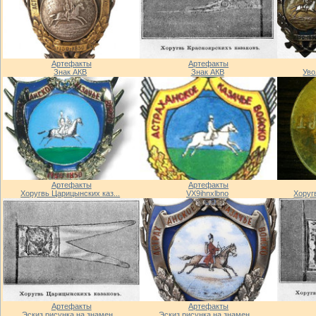
Артефакты
Артефакты
Знак АКВ
Знак АКВ
Уво
Артефакты
Артефакты
Хоругвь Царицынских каз...
VX9ihnxlbno
Хоруг
Артефакты
Артефакты
Эскиз рисунка на знамен...
Эскиз рисунка на знамен...