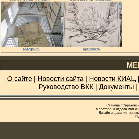
Артефакты
Артефакты
МЕ
О сайте
|
Новости сайта
|
Новости КИАЦ
Руководство ВКК
|
Документы
Станица «Саратовск
в составе III отдела Волж
Дизайн и администриров
По