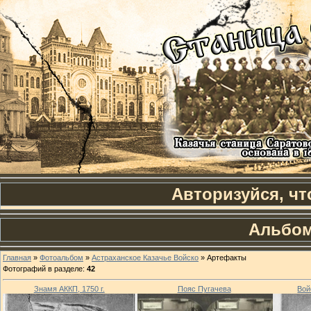
Авторизуйся, чт
Альбом
Главная
»
Фотоальбом
»
Астраханское Казачье Войско
» Артефакты
Фотографий в разделе
:
42
Знамя АККП, 1750 г.
Пояс Пугачева
Вой