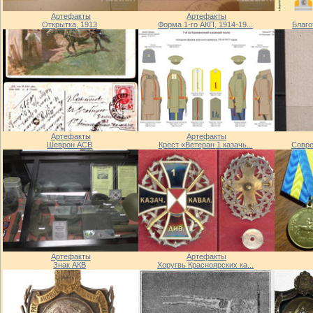
Артефакты
Артефакты
Открытка, 1913
Форма 1-го АКП, 1914-19...
Благо
Артефакты
Артефакты
Шеврон АСВ
Крест «Ветеран 1 казачь...
Совре
Артефакты
Артефакты
Знак АКВ
Хоругвь Красноярских ка...