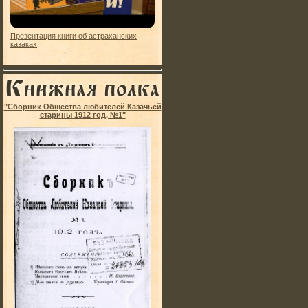
Презентация книги об астраханских
казаках
"Сборник Общества любителей Казачьей
старины 1912 год, №1"