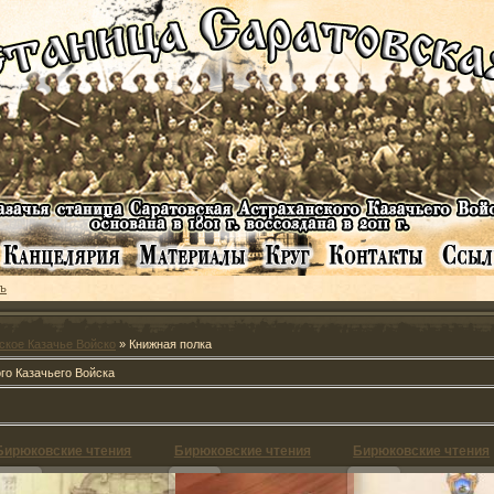
ъ
ское Казачье Войско
» Книжная полка
го Казачьего Войска
Бирюковские чтения
Бирюковские чтения
Бирюковские чтения