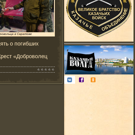
ровольца в Саратове
ять о погибших
Крест «Доброволец