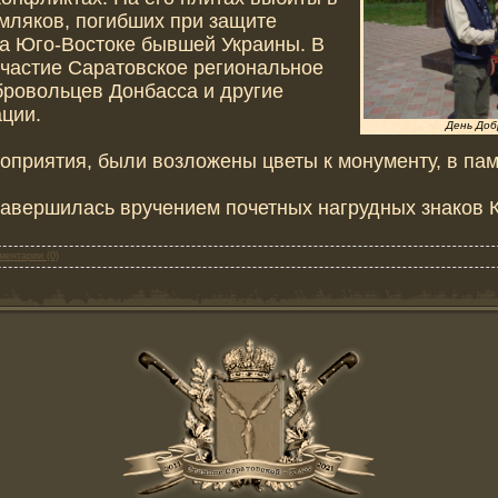
емляков, погибших при защите
на Юго-Востоке бывшей Украины. В
частие Саратовское региональное
ровольцев Донбасса и другие
ации.
День Доб
оприятия, были возложены цветы к монументу, в пам
авершилась вручением почетных нагрудных знаков 
ментарии (0)