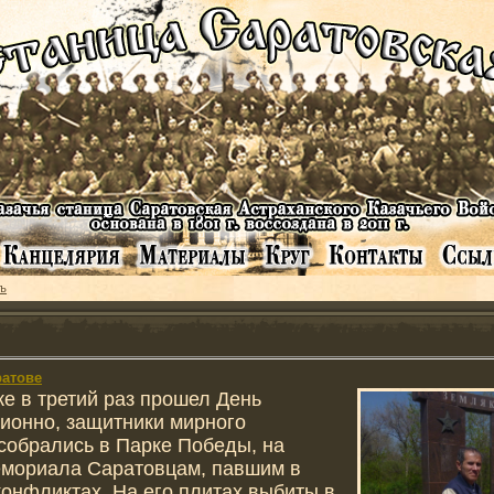
ъ
ратове
же в третий раз прошел День
ионно, защитники мирного
собрались в Парке Победы, на
емориала Саратовцам, павшим в
конфликтах. На его плитах выбиты в