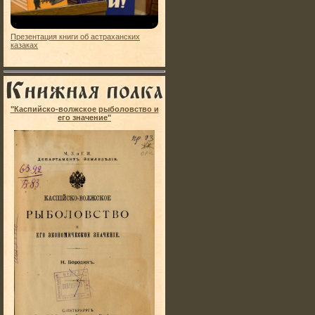
Презентация книги об астраханских
казаках
"Каспийско-волжское рыболовство и
его значение"