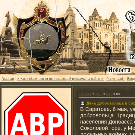
Главная
|
⚠ Как избавиться от всплывающей рекламы на сайте ⚠
|
Регистрацiя
|
Вход
Главная
»
2018
»
Май
»
08
День добровольца в Са
В Саратове, 6 мая, у
добровольца. Традиц
населения Донбасса 
Соколовой горе, у М
локальных войнах и 