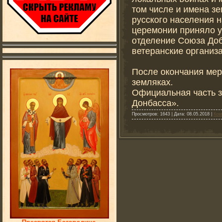
том числе и имена з
русского населения 
церемонии приняло у
отделение Союза Доб
ветеранские организ
После окончания мер
земляках.
Официальная часть з
Донбасса».
Просмотров: 1643 | Дата:
08.05.2018
|
Ком