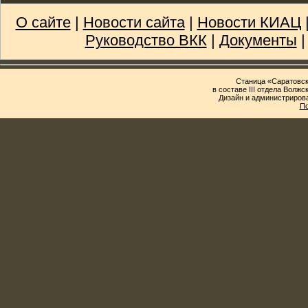
О сайте
|
Новости сайта
|
Новости КИАЦ
Руководство ВКК
|
Документы
Станица «Саратовск
в составе III отдела Волж
Дизайн и администриров
По