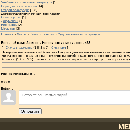
Учебная и справочная литература
[18]
Периодические издания
[14]
Старая орѳографія
[133]
​Дореволюціонныя​ и ​репринтныя​ изданія
Своя вёрстка
[1]
Документы
[5]
Биографии
[2]
Мемуары
[3]
Главная
»
Файлы
»
Книги по жанрам
»
Художественная литература
Вольный казак Ашинов / Исторические миниатюры 437
[ ·
Скачать удаленно
(188,5 мб) ·
Скриншот
]
Исторические миниатюры Валентина Пикуля - уникальное явление в современной от
миниатюр, по словам автора, "тоже исторический роман, только спрессованный до м
Ашинове (1857-1902) – личности, которая и сегодня является предметом жарких науч
Всего комментариев
:
0
00000
Войдите:
Отправить
МЕ