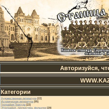
Авторизуйся, чт
WWW.KAZ
Категории
Художественная литература
[22]
Историческая литература
[95]
География Присуда
[22]
Этнография, лингвистика, фольклор
[29]