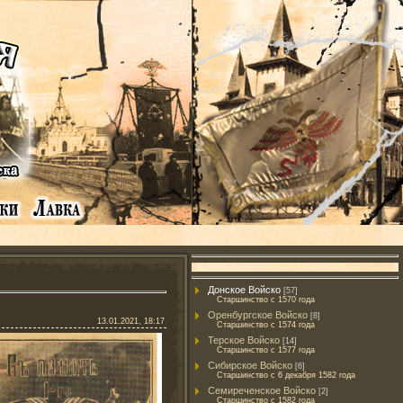
Донское Войско
[57]
Старшинство с 1570 года
Оренбургское Войско
[8]
13.01.2021, 18:17
Старшинство с 1574 года
Терское Войско
[14]
Старшинство с 1577 года
Сибирское Войско
[6]
‎Старшинство с 6 декабря 1582 года
Семиреченское Войско
[2]
Старшинство с 1582 года