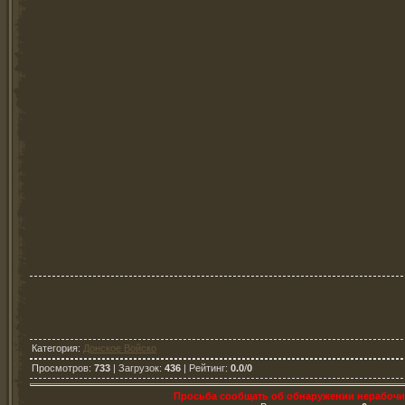
Категория
:
Донское Войско
Просмотров
:
733
|
Загрузок
:
436
|
Рейтинг
:
0.0
/
0
Просьба сообщать об обнаружении нерабочи