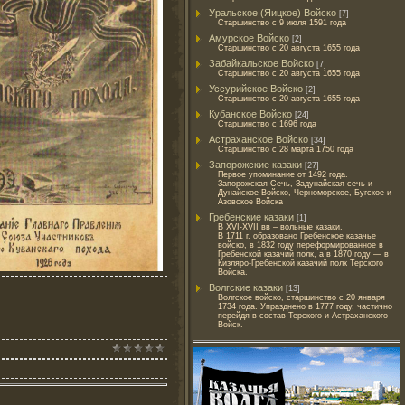
Уральское (Яицкое) Войско
[7]
Старшинство с 9 июля 1591 года
Амурское Войско
[2]
Старшинство с 20 августа 1655 года
Забайкальское Войско
[7]
Старшинство с‎ ‎20 августа 1655 года
Уссурийское Войско
[2]
Старшинство с‎ ‎20 августа 1655 года
Кубанское Войско
[24]
Старшинство с 1696 года
Астраханское Войско
[34]
Старшинство с 28 марта 1750 года
Запорожские казаки
[27]
Первое упоминание от 1492 года.
Запорожская Сечь, Задунайская сечь и
Дунайское Войско, Черноморское, Бугское и
Азовское Войска
Гребенские казаки
[1]
В XVI-XVII вв – вольные казаки.
В 1711 г. образовано Гребенское казачье
войско, в 1832 году переформированное в
Гребенской казачий полк, а в 1870 году — в
Кизляро-Гребенской казачий полк Терского
Войска.
Волгские казаки
[13]
Волгское войско, старшинство с 20 января
1734 года. Упразднено в 1777 году, частично
перейдя в состав Терского и Астраханского
Войск.