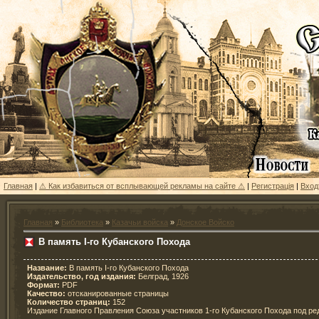
Главная
|
⚠ Как избавиться от всплывающей рекламы на сайте ⚠
|
Регистрацiя
|
Вход
Главная
»
Библиотека
»
Казачьи войска
»
Донское Войско
В память I-го Кубанского Похода
Название:
В память I-го Кубанского Похода
Издательство, год издания:
Белград, 1926
Формат:
PDF
Качество:
отсканированные страницы
Количество страниц:
152
Издание Главного Правления Союза участников 1-го Кубанского Похода под ред