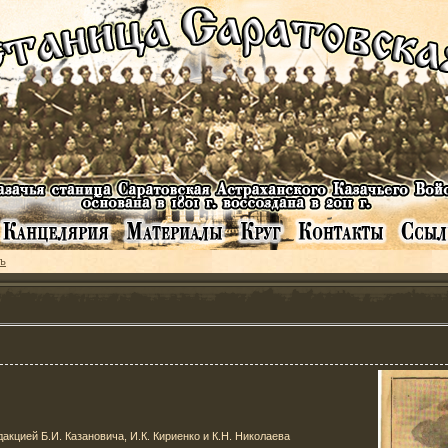
ъ
акцией Б.И. Казановича, И.К. Кириенко и К.Н. Николаева