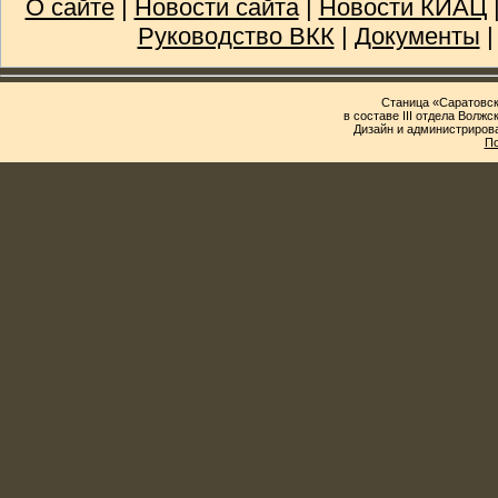
О сайте
|
Новости сайта
|
Новости КИАЦ
Руководство ВКК
|
Документы
Станица «Саратовск
в составе III отдела Волж
Дизайн и администриров
По