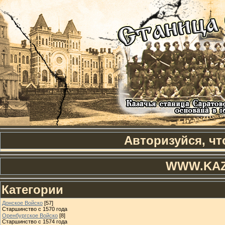
Авторизуйся, чт
WWW.KAZ
Категории
Донское Войско
[57]
Старшинство с 1570 года
Оренбургское Войско
[8]
Старшинство с 1574 года