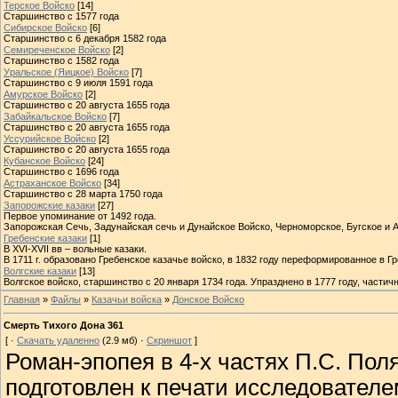
Терское Войско
[14]
Старшинство с 1577 года
Сибирское Войско
[6]
‎Старшинство с 6 декабря 1582 года
Семиреченское Войско
[2]
Старшинство с 1582 года
Уральское (Яицкое) Войско
[7]
Старшинство с 9 июля 1591 года
Амурское Войско
[2]
Старшинство с 20 августа 1655 года
Забайкальское Войско
[7]
Старшинство с‎ ‎20 августа 1655 года
Уссурийское Войско
[2]
Старшинство с‎ ‎20 августа 1655 года
Кубанское Войско
[24]
Старшинство с 1696 года
Астраханское Войско
[34]
Старшинство с 28 марта 1750 года
Запорожские казаки
[27]
Первое упоминание от 1492 года.
Запорожская Сечь, Задунайская сечь и Дунайское Войско, Черноморское, Бугское и 
Гребенские казаки
[1]
В XVI-XVII вв – вольные казаки.
В 1711 г. образовано Гребенское казачье войско, в 1832 году переформированное в Гр
Волгские казаки
[13]
Волгское войско, старшинство с 20 января 1734 года. Упразднено в 1777 году, частич
Главная
»
Файлы
»
Казачьи войска
»
Донское Войско
Смерть Тихого Дона 361
[ ·
Скачать удаленно
(2.9 мб) ·
Скриншот
]
Роман-эпопея в 4-х частях П.С. Пол
подготовлен к печати исследователе