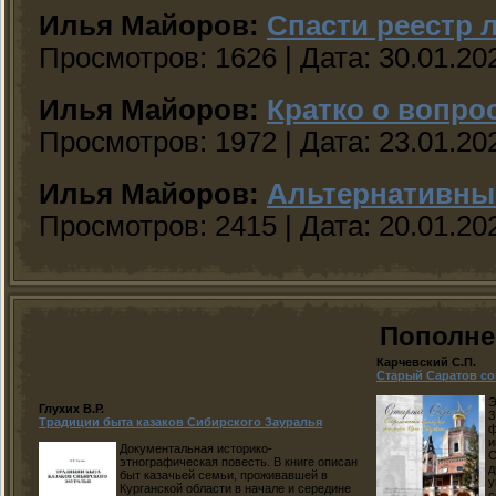
Илья Майоров:
Спасти реестр 
Просмотров:
1626
|
Дата:
30.01.20
Илья Майоров:
Кратко о вопро
Просмотров:
1972
|
Дата:
23.01.20
Илья Майоров:
Альтернативные
Просмотров:
2415
|
Дата:
20.01.20
Пополне
Карчевский С.П.
Старый Саратов с
Э
Глухих В.Р.
З
Традиции быта казаков Сибирского Зауралья
ф
и
Документальная историко-
С
этнографическая повесть. В книге описан
д
быт казачьей семьи, проживавшей в
у
Курганской области в начале и середине
с