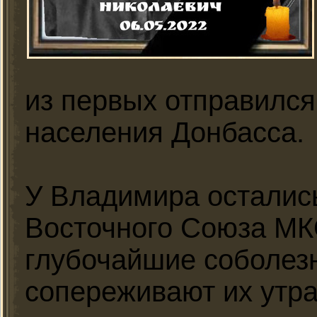
из первых отправился
населения Донбасса.
У Владимира остались
Восточного Союза МК
глубочайшие соболез
сопереживают их утра