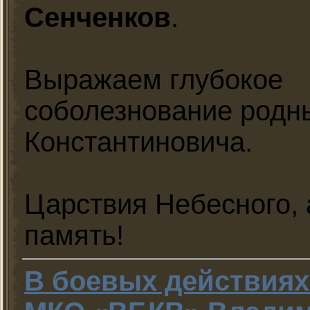
Сенченков
.
Выражаем глубокое
соболезнование родн
Константиновича.
Царствия Небесного, 
память!
В боевых действиях 