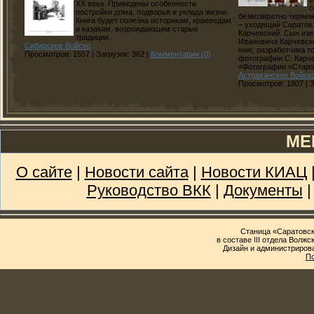
XX века. Приведены особенности
с
постройки дома, подворья и уклада жизни.
безвозвратно теряе
Книга будет полезна историкам, краеведам
– уходящий Саратов
и казакам, возрождающим старые
Карчевский. Сын изв
традиции.
Ивановича Карчевск
Сибирское Войско
книг, разработчика 
Просмотров:
1557
|
Загрузок:
362
|
Комментарии (0)
фотографии С. Карче
«Фотографии «Старо
Астраханское Войск
Просмотров:
1807
|
З
МЕ
О сайте
|
Новости сайта
|
Новости КИАЦ
Руководство ВКК
|
Документы
Станица «Саратовск
в составе III отдела Волж
Дизайн и администриров
По